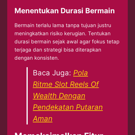
Menentukan Durasi Bermain
Bermain terlalu lama tanpa tujuan justru
meningkatkan risiko kerugian. Tentukan
durasi bermain sejak awal agar fokus tetap
terjaga dan strategi bisa diterapkan
dengan konsisten.
Baca Juga:
Pola
Ritme Slot Reels Of
Wealth Dengan
Pendekatan Putaran
Aman