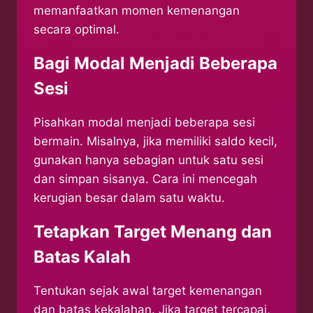
memanfaatkan momen kemenangan
secara optimal.
Bagi Modal Menjadi Beberapa
Sesi
Pisahkan modal menjadi beberapa sesi
bermain. Misalnya, jika memiliki saldo kecil,
gunakan hanya sebagian untuk satu sesi
dan simpan sisanya. Cara ini mencegah
kerugian besar dalam satu waktu.
Tetapkan Target Menang dan
Batas Kalah
Tentukan sejak awal target kemenangan
dan batas kekalahan. Jika target tercapai,