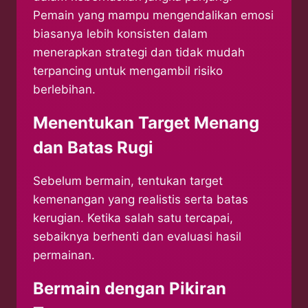
Pemain yang mampu mengendalikan emosi
biasanya lebih konsisten dalam
menerapkan strategi dan tidak mudah
terpancing untuk mengambil risiko
berlebihan.
Menentukan Target Menang
dan Batas Rugi
Sebelum bermain, tentukan target
kemenangan yang realistis serta batas
kerugian. Ketika salah satu tercapai,
sebaiknya berhenti dan evaluasi hasil
permainan.
Bermain dengan Pikiran