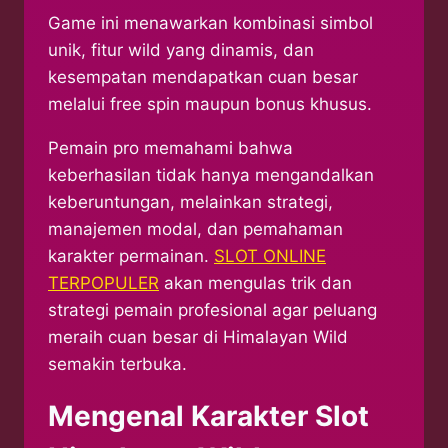
Game ini menawarkan kombinasi simbol
unik, fitur wild yang dinamis, dan
kesempatan mendapatkan cuan besar
melalui free spin maupun bonus khusus.
Pemain pro memahami bahwa
keberhasilan tidak hanya mengandalkan
keberuntungan, melainkan strategi,
manajemen modal, dan pemahaman
karakter permainan.
SLOT ONLINE
TERPOPULER
akan mengulas trik dan
strategi pemain profesional agar peluang
meraih cuan besar di Himalayan Wild
semakin terbuka.
Mengenal Karakter Slot