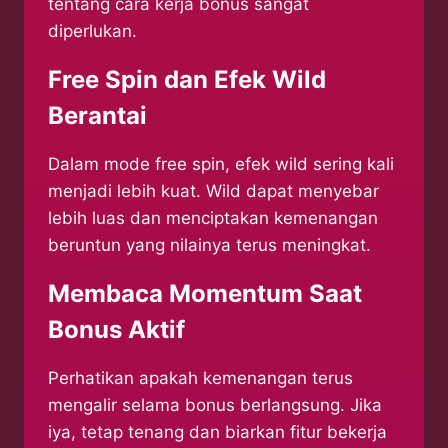
tentang cara kerja bonus sangat
diperlukan.
Free Spin dan Efek Wild
Berantai
Dalam mode free spin, efek wild sering kali
menjadi lebih kuat. Wild dapat menyebar
lebih luas dan menciptakan kemenangan
beruntun yang nilainya terus meningkat.
Membaca Momentum Saat
Bonus Aktif
Perhatikan apakah kemenangan terus
mengalir selama bonus berlangsung. Jika
iya, tetap tenang dan biarkan fitur bekerja