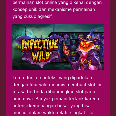
permainan slot online yang dikenal dengan
konsep unik dan mekanisme permainan
yang cukup agresif.
Tema dunia terinfeksi yang dipadukan
dengan fitur wild dinamis membuat slot ini
terasa berbeda dibandingkan slot pada
umumnya. Banyak pemain tertarik karena
potensi kemenangan besar yang bisa
muncul dalam waktu relatif singkat jika