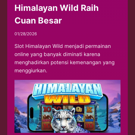
Himalayan Wild Raih
Cuan Besar
01/28/2026
Slot Himalayan Wild menjadi permainan
online yang banyak diminati karena
menghadirkan potensi kemenangan yang
menggiurkan.