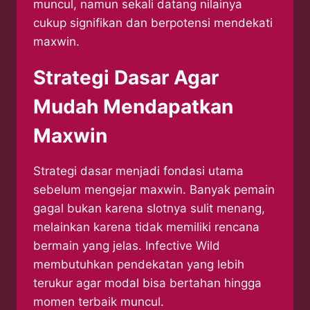
muncul, namun sekali datang nilainya
cukup signifikan dan berpotensi mendekati
maxwin.
Strategi Dasar Agar
Mudah Mendapatkan
Maxwin
Strategi dasar menjadi fondasi utama
sebelum mengejar maxwin. Banyak pemain
gagal bukan karena slotnya sulit menang,
melainkan karena tidak memiliki rencana
bermain yang jelas. Infective Wild
membutuhkan pendekatan yang lebih
terukur agar modal bisa bertahan hingga
momen terbaik muncul.