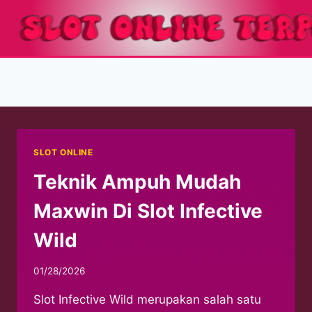
Skip
to
content
Author: adminmeill
SLOT ONLINE
Teknik Ampuh Mudah
Maxwin Di Slot Infective
Wild
01/28/2026
Slot Infective Wild merupakan salah satu