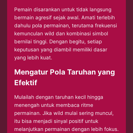
Pemain disarankan untuk tidak langsung
bermain agresif sejak awal. Amati terlebih
dahulu pola permainan, terutama frekuensi
kemunculan wild dan kombinasi simbol
bernilai tinggi. Dengan begitu, setiap
keputusan yang diambil memiliki dasar
yang lebih kuat.
Mengatur Pola Taruhan yang
Efektif
Mulailah dengan taruhan kecil hingga
menengah untuk membaca ritme
permainan. Jika wild mulai sering muncul,
itu bisa menjadi sinyal positif untuk
melanjutkan permainan dengan lebih fokus.