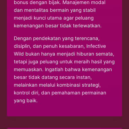
bonus dengan bijak. Manajemen modal
dan mentalitas bermain yang stabil
menjadi kunci utama agar peluang
kemenangan besar tidak terlewatkan.
Dengan pendekatan yang terencana,
disiplin, dan penuh kesabaran, Infective
Wild bukan hanya menjadi hiburan semata,
tetapi juga peluang untuk meraih hasil yang
memuaskan. Ingatlah bahwa kemenangan
besar tidak datang secara instan,
melainkan melalui kombinasi strategi,
kontrol diri, dan pemahaman permainan
yang baik.