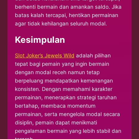
berhenti bermain dan amankan saldo. Jika
batas kalah tercapai, hentikan permainan
agar tidak kehilangan seluruh modal.
Kesimpulan
Slot Joker’s Jewels Wild
adalah pilihan
tepat bagi pemain yang ingin bermain
dengan modal receh namun tetap
berpeluang mendapatkan kemenangan
konsisten. Dengan memahami karakter
permainan, menerapkan strategi taruhan
bertahap, membaca momentum
permainan, serta mengelola modal secara
disiplin, pemain dapat menikmati
pengalaman bermain yang lebih stabil dan