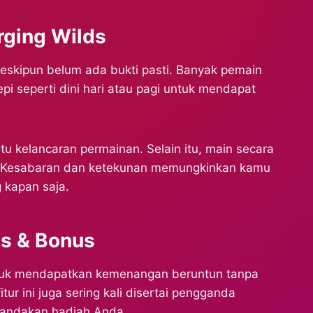
orging Wilds
eskipun belum ada bukti pasti. Banyak pemain
 seperti dini hari atau pagi untuk mendapat
tu kelancaran permainan. Selain itu, main secara
g. Kesabaran dan ketekunan memungkinkan kamu
 kapan saja.
ns & Bonus
tuk mendapatkan kemenangan beruntun tanpa
tur ini juga sering kali disertai pengganda
gandakan hadiah Anda.