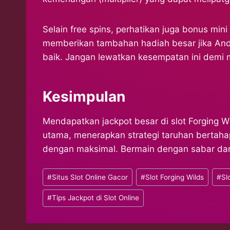
Selain free spins, perhatikan juga bonus min
memberikan tambahan hadiah besar jika An
baik. Jangan lewatkan kesempatan ini demi 
Kesimpulan
Mendapatkan jackpot besar di slot Forging W
utama, menerapkan strategi taruhan bertahap
dengan maksimal. Bermain dengan sabar da
Post
#
Situs Slot Online Gacor
#
Slot Forging Wilds
#
Sl
Tags:
#
Tips Jackpot di Slot Online