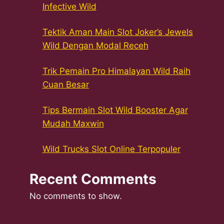
Infective Wild
Tektik Aman Main Slot Joker’s Jewels
Wild Dengan Modal Receh
Trik Pemain Pro Himalayan Wild Raih
Cuan Besar
Tips Bermain Slot Wild Booster Agar
Mudah Maxwin
Wild Trucks Slot Online Terpopuler
Recent Comments
No comments to show.