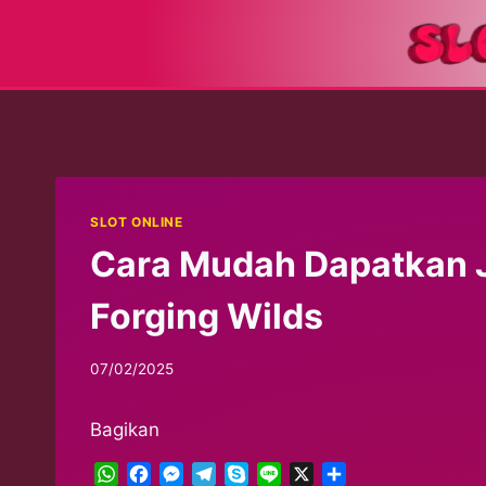
Skip
to
content
SLOT ONLINE
Cara Mudah Dapatkan J
Forging Wilds
07/02/2025
Bagikan
W
F
M
T
S
L
X
S