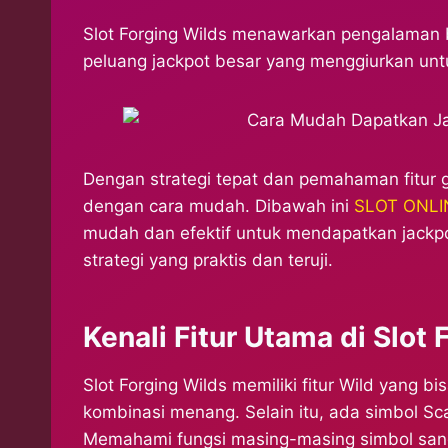
h
a
e
e
k
i
h
a
c
s
l
y
n
a
Slot Forging Wilds menawarkan pengalaman 
t
e
s
e
p
e
r
peluang jackpot besar yang menggiurkan unt
s
b
e
g
e
e
A
o
n
r
p
o
g
a
p
k
e
m
r
Dengan strategi tepat dan pemahaman fitur
dengan cara mudah. Dibawah ini
SLOT ONLI
mudah dan efektif untuk mendapatkan jackpo
strategi yang praktis dan teruji.
Kenali Fitur Utama di Slot 
Slot Forging Wilds memiliki fitur Wild yang 
kombinasi menang. Selain itu, ada simbol Sca
Memahami fungsi masing-masing simbol san